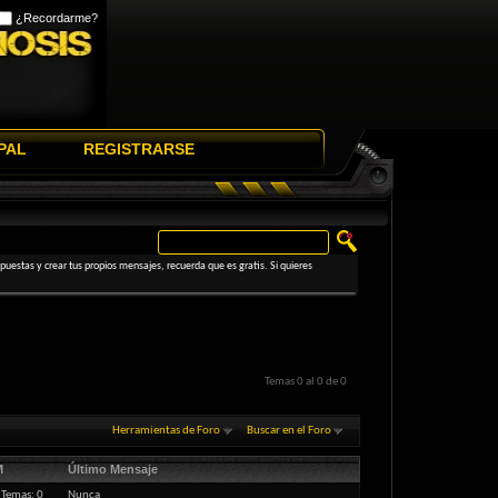
¿Recordarme?
PAL
REGISTRARSE
uestas y crear tus propios mensajes, recuerda que es gratis. Si quieres
Temas 0 al 0 de 0
Herramientas de Foro
Buscar en el Foro
M
Último Mensaje
Temas: 0
Nunca