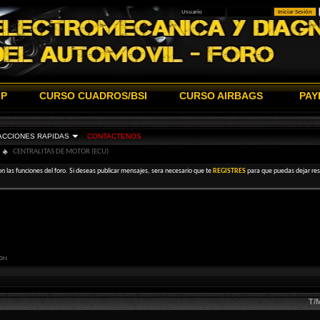
IP
CURSO CUADROS/BSI
CURSO AIRBAGS
PAY
ACCIONES RAPIDAS
CONTACTENOS
CENTRALITAS DE MOTOR (ECU)
on las funciones del foro. Si deseas publicar mensajes, sera necesario que te
REGISTRES
para que puedas dejar resp
ION
T/