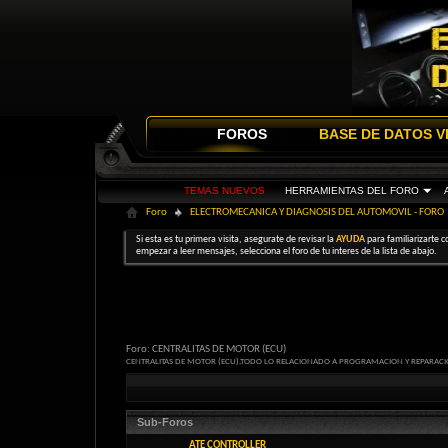
FOROS
BASE DE DATOS V
TEMAS NUEVOS
HERRAMIENTAS DEL FORO
Foro
ELECTROMECANICA Y DIAGNOSIS DEL AUTOMOVIL - FORO
Si esta es tu primera visita, asegurate de revisar la
AYUDA
para familiarizarte c
empezar a leer mensajes, selecciona el foro de tu interes de la lista de abajo.
Foro:
CENTRALITAS DE MOTOR (ECU)
CENTRALITAS DE MOTOR (ECU),TODO LO RELACIONADO A PROGRAMACION Y REPARAC
Sub-Foros
ATE CONTROLLER