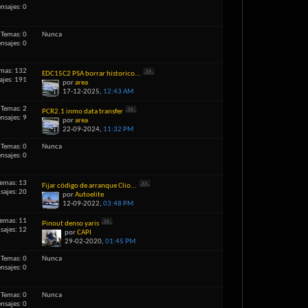
nsajes: 0
Temas: 0
Nunca
nsajes: 0
mas: 132
EDC15C2 PSA borrar historico...
jes: 191
por
area
17-12-2025,
12:43 AM
Temas: 2
PCR2.1 inmo data transfer
nsajes: 9
por
area
22-09-2024,
11:32 PM
Temas: 0
Nunca
nsajes: 0
emas: 13
Fijar código de arranque Clio...
sajes: 20
por
Autoelite
12-09-2022,
03:48 PM
emas: 11
Pinout denso yaris
sajes: 12
por
CAPI
29-02-2020,
01:45 PM
Temas: 0
Nunca
nsajes: 0
Temas: 0
Nunca
nsajes: 0