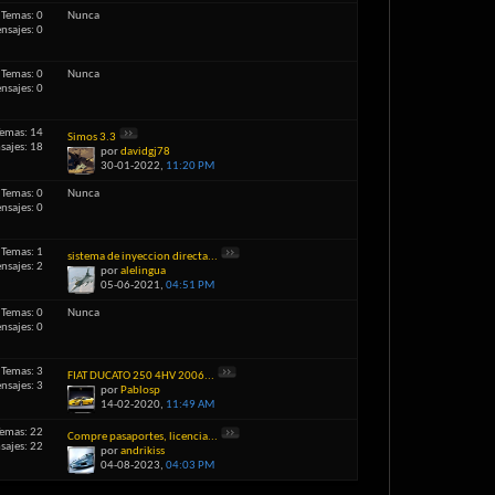
Temas: 0
Nunca
nsajes: 0
Temas: 0
Nunca
nsajes: 0
emas: 14
Simos 3.3
sajes: 18
por
davidgj78
30-01-2022,
11:20 PM
Temas: 0
Nunca
nsajes: 0
Temas: 1
sistema de inyeccion directa...
nsajes: 2
por
alelingua
05-06-2021,
04:51 PM
Temas: 0
Nunca
nsajes: 0
Temas: 3
FIAT DUCATO 250 4HV 2006...
nsajes: 3
por
Pablosp
14-02-2020,
11:49 AM
emas: 22
Compre pasaportes, licencia...
sajes: 22
por
andrikiss
04-08-2023,
04:03 PM