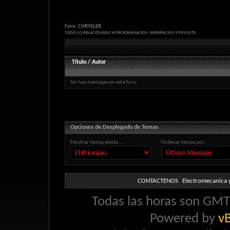
Foro:
CHRYSLER
TODO LO RELACIONADO A PROGRAMACION ,REPARACION Y PINOUTS
Título
/
Autor
No hay mensajes en este foro.
Opciones de Desplegado de Temas
Mostrar temas desde...
Ordenar temas por:
CONTACTENOS
Electromecanica y
Todas las horas son GMT 
Powered by
vB