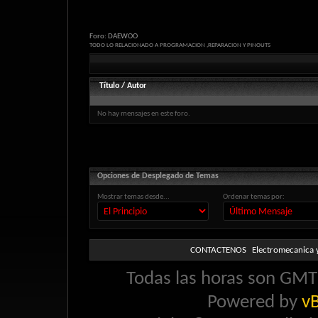
Foro:
DAEWOO
TODO LO RELACIONADO A PROGRAMACION ,REPARACION Y PINOUTS
Título
/
Autor
No hay mensajes en este foro.
Opciones de Desplegado de Temas
Mostrar temas desde...
Ordenar temas por:
CONTACTENOS
Electromecanica y
Todas las horas son GMT 
Powered by
vB