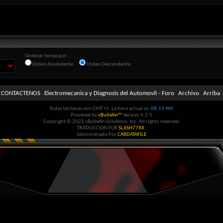
Ordenar temas por...
Orden Ascendente
Orden Descendente
CONTACTENOS
Electromecanica y Diagnosis del Automovil - Foro
Archivo
Arriba
Todas las horas son GMT +3. La hora actual es:
08:19 AM
.
Powered by
vBulletin™
Version 4.2.5
Copyright © 2022 vBulletin Solutions, Inc. All rights reserved.
TRADUCCION POR
SLASH77XX
.
Administrado Por
CARDATAFILE