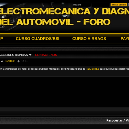
IP
CURSO CUADROS/BSI
CURSO AIRBAGS
PAY
ACCIONES RAPIDAS
CONTACTENOS
RADIOS
OPEL
on las funciones del foro. Si deseas publicar mensajes, sera necesario que te
REGISTRES
para que puedas dejar resp
Respuestas
/
Vi