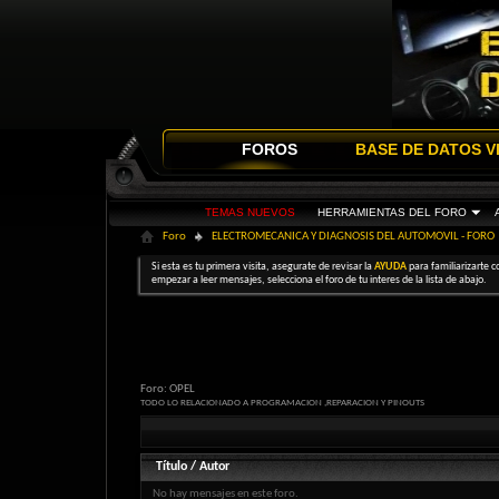
FOROS
BASE DE DATOS V
TEMAS NUEVOS
HERRAMIENTAS DEL FORO
Foro
ELECTROMECANICA Y DIAGNOSIS DEL AUTOMOVIL - FORO
Si esta es tu primera visita, asegurate de revisar la
AYUDA
para familiarizarte c
empezar a leer mensajes, selecciona el foro de tu interes de la lista de abajo.
Foro:
OPEL
TODO LO RELACIONADO A PROGRAMACION ,REPARACION Y PINOUTS
Título
/
Autor
No hay mensajes en este foro.