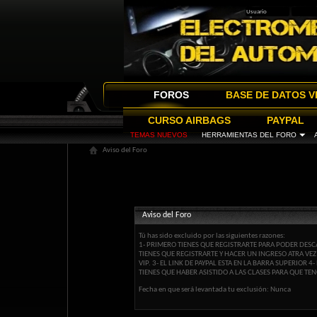
FOROS
BASE DE DATOS V
CURSO AIRBAGS
PAYPAL
TEMAS NUEVOS
HERRAMIENTAS DEL FORO
Aviso del Foro
Aviso del Foro
Tú has sido excluido por las siguientes razones:
1- PRIMERO TIENES QUE REGISTRARTE PARA PODER DESCA
TIENES QUE REGISTRARTE Y HACER UN INGRESO ATRA VE
VIP. 3- EL LINK DE PAYPAL ESTA EN LA BARRA SUPERIOR
TIENES QUE HABER ASISTIDO A LAS CLASES PARA QUE TEN
Fecha en que será levantada tu exclusión: Nunca