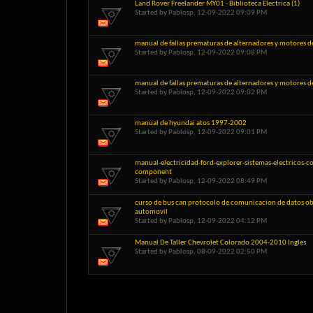
Land Rover Freelander MY01 - Biblioteca Electrica (1)
Started by
Pablosp
, 12-09-2022 09:09 PM
manual de fallas prematuras de alternadores y motores d
Started by
Pablosp
, 12-09-2022 09:08 PM
manual de fallas prematuras de alternadores y motores d
Started by
Pablosp
, 12-09-2022 09:02 PM
manual de hyundai atos 1997-2002
Started by
Pablosp
, 12-09-2022 09:01 PM
manual-electricidad-ford-explorer-sistemas-electricos-c
component
Started by
Pablosp
, 12-09-2022 08:49 PM
curso de bus can protocolo de comunicacion de datos ob
automovil
Started by
Pablosp
, 12-09-2022 04:12 PM
Manual De Taller Chevrolet Colorado 2004-2010 Ingles
Started by
Pablosp
, 08-09-2022 02:50 PM