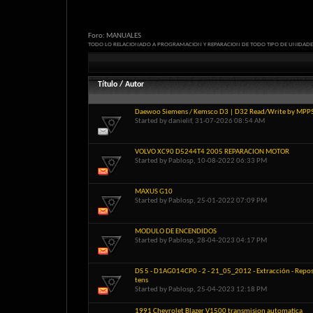
Foro:
MANUALES
TODO LO RELACIONADO A PROGRAMACION Y REPARACION DE TODO TIPO DE UNIDADE
Título
/
Autor
Daewoo Siemens / Kemsco D3 | D32 Read/Write by MPP
Started by
danielif
, 31-07-2026 08:54 AM
VOLVO XC90 D5244T4 2005 REPARACION MOTOR
Started by
Pablosp
, 10-08-2022 06:33 PM
MAXUS G10
Started by
Pablosp
, 25-01-2022 07:09 PM
MODULO DE ENCENDIDOS
Started by
Pablosp
, 28-04-2023 04:17 PM
DS 5 - D1AG014CP0 - 2 - 21_05_2012 - Extracción - Repos
tens
Started by
Pablosp
, 25-04-2023 12:18 PM
1991 Chevrolet Blazer V1500 transmision automatica