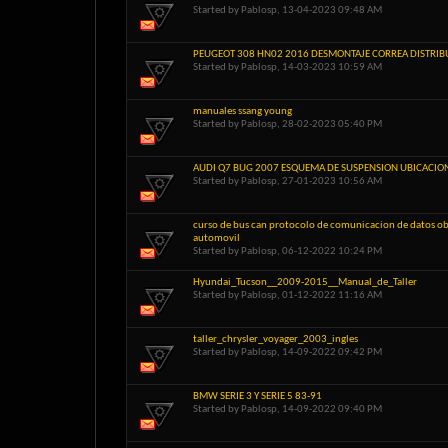
Started by
Pablosp
, 13-04-2023 09:48 AM
PEUGEOT 308 HN02 2016 DESMONTAJE CORREA DISTRIB
Started by
Pablosp
, 14-03-2023 10:59 AM
manuales ssang young
Started by
Pablosp
, 28-02-2023 05:40 PM
AUDI Q7 BUG 2007 ESQUEMA DE SUSPENSION UBICACION
Started by
Pablosp
, 27-01-2023 10:56 AM
curso de bus can protocolo de comunicacion de datos ob
automovil
Started by
Pablosp
, 06-12-2022 10:24 PM
Hyundai_Tucson__2009-2015__Manual_de_Taller
Started by
Pablosp
, 01-12-2022 11:16 AM
taller_chrysler_voyager_2003_ingles
Started by
Pablosp
, 14-09-2022 09:42 PM
BMW SERIE 3 Y SERIE 5 83-91
Started by
Pablosp
, 14-09-2022 09:40 PM