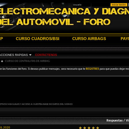
IP
CURSO CUADROS/BSI
CURSO AIRBAGS
PAY
ACCIONES RAPIDAS
CONTACTENOS
CURSO DE CENTRALITAS DE AIRBAG
on las funciones del foro. Si deseas publicar mensajes, sera necesario que te
REGISTRES
para que puedas dejar resp
ETIVOS MANUALES Y ACCESO A NUESTRA BASE DE DATOS DEL MISMO
Respuestas
/
Vi
RIL 2020