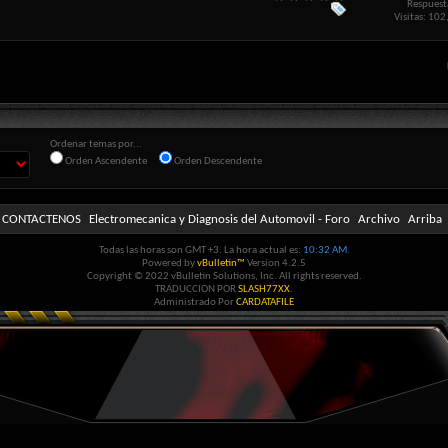
Respuest
Visitas: 10
Ordenar temas por...
Orden Ascendente
Orden Descendente
CONTACTENOS
Electromecanica y Diagnosis del Automovil - Foro
Archivo
Arriba
Todas las horas son GMT +3. La hora actual es:
10:32 AM
.
Powered by
vBulletin™
Version 4.2.5
Copyright © 2022 vBulletin Solutions, Inc. All rights reserved.
TRADUCCION POR
SLASH77XX
.
Administrado Por
CARDATAFILE