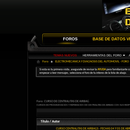
FOROS
BASE DE DATOS V
TEMAS NUEVOS
HERRAMIENTAS DEL FORO
Foro
ELECTROMECANICA Y DIAGNOSIS DEL AUTOMOVIL - FORO
Si esta es tu primera visita, asegurate de revisar la
AYUDA
para familiarizarte c
empezar a leer mensajes, selecciona el foro de tu interes de la lista de abajo.
Foro:
CURSO DE CENTRALITAS DE AIRBAG
CURSOS DE PROGRAMACION Y REPARACION DE CENTRALITAS DE AIRBAG CON SUS RESP
Título
/
Autor
CURSO CENTRALITAS DE AIRBAGS - FECHAS 04 Y 05 DE AB