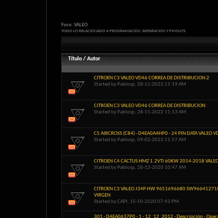
Foro:
VALEO
TODO LO RELACIONADO A PROGRAMACION ,REPARACION Y PINOUTS
Título
/
Autor
CITROEN C3 VALEO VD46 CORREA DE DISTRIBUCION 2
Started by
Pablosp
, 28-11-2022 11:19 AM
CITROEN C3 VALEO VD46 CORREA DE DISTRIBUCION
Started by
Pablosp
, 28-11-2022 11:13 AM
C5 AIRCROSS (C84) - D4EA0A4HP0 - 24 PIN DATA VALEO 
Started by
Pablosp
, 09-02-2022 11:57 AM
CITROEN C4 CACTUS HMZ 1.2VTI 60KW 2014-2018 VALEO
Started by
Pablosp
, 28-12-2020 10:47 AM
CITROEN C3 VALEO J34P HW 9651696680 SW96641271
VIRGEN
Started by
CAPI
, 15-10-2020 07:43 PM
301 - D4EA0637P0 - 1 - 12_12_2012 - Descripción - Op