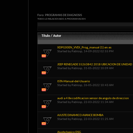
Foro:
PROGRAMAS DE DIAGNOSIS
TODO LO RELACIONADO A PROGRAMACION
Título
/
Autor
XDPG00EN_VVDI_Prog_manual (1).en.es
Started by
Pablosp
, 14-09-2022 02:55 PM
JEEP RENEGADE 55263842 2018 UBICACION DE UNIDAD
Started by
Pablosp
, 31-05-2022 10:09 AM
ISTA-Manual-del-Usuario
Started by
Pablosp
, 26-05-2022 10:43 AM
audi a 4 8e codificacion sensor de angulo de direccion
Started by
Pablosp
, 22-03-2022 11:34 AM
AJUSTE DINAMICO AVANCE BOMBA
Started by
Pablosp
, 22-03-2022 11:25 AM
Ajuste basico DSG