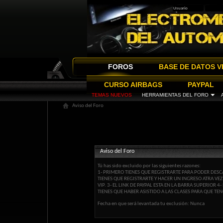
FOROS
BASE DE DATOS V
CURSO AIRBAGS
PAYPAL
TEMAS NUEVOS
HERRAMIENTAS DEL FORO
Aviso del Foro
Aviso del Foro
Tú has sido excluido por las siguientes razones:
1- PRIMERO TIENES QUE REGISTRARTE PARA PODER DESCA
TIENES QUE REGISTRARTE Y HACER UN INGRESO ATRA VE
VIP. 3- EL LINK DE PAYPAL ESTA EN LA BARRA SUPERIOR
TIENES QUE HABER ASISTIDO A LAS CLASES PARA QUE TEN
Fecha en que será levantada tu exclusión: Nunca