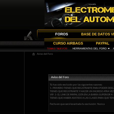
FOROS
BASE DE DATOS V
CURSO AIRBAGS
PAYPAL
TEMAS NUEVOS
HERRAMIENTAS DEL FORO
Aviso del Foro
Aviso del Foro
Tú has sido excluido por las siguientes razones:
1- PRIMERO TIENES QUE REGISTRARTE PARA PODER DESCA
TIENES QUE REGISTRARTE Y HACER UN INGRESO ATRA VE
VIP. 3- EL LINK DE PAYPAL ESTA EN LA BARRA SUPERIOR
TIENES QUE HABER ASISTIDO A LAS CLASES PARA QUE TEN
Fecha en que será levantada tu exclusión: Nunca