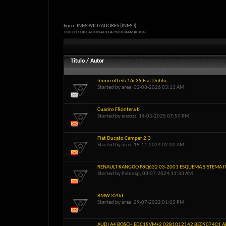
Foro:
INMOVILIZADORES (INMO)
TODO LO RELACIONADO A PROGRAMACION
Título
/
Autor
Immo off edc16c39 Fiat Doblo
Started by
area
, 02-08-2026 03:13 AM
Cuadro FRontera b
Started by
enzozz
, 14-05-2025 07:50 PM
Fiat Ducato Camper 2.3
Started by
area
, 15-11-2024 02:02 AM
RENAULT KANGOO F8Q632 03-2001 ESQUEMA SISTEMA 
Started by
Pablosp
, 03-07-2024 11:33 AM
BMW 320d
Started by
area
, 29-07-2022 01:05 PM
AUDI A4 BOSCH EDC15VM+2 0281012142 8E0907401 A