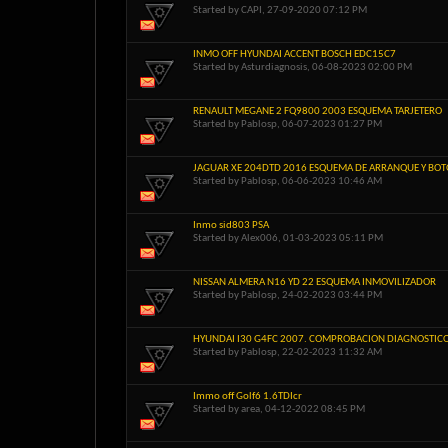
Started by
CAPI
, 27-09-2020 07:12 PM
INMO OFF HYUNDAI ACCENT BOSCH EDC15C7
Started by
Asturdiagnosis
, 06-08-2023 02:00 PM
RENAULT MEGANE 2 FQ9800 2003 ESQUEMA TARJETERO
Started by
Pablosp
, 06-07-2023 01:27 PM
JAGUAR XE 204DTD 2016 ESQUEMA DE ARRANQUE Y BO
Started by
Pablosp
, 06-06-2023 10:46 AM
Inmo sid803 PSA
Started by
Alex006
, 01-03-2023 05:11 PM
NISSAN ALMERA N16 YD 22 ESQUEMA INMOVILIZADOR
Started by
Pablosp
, 24-02-2023 03:44 PM
HYUNDAI I30 G4FC 2007. COMPROBACION DIAGNOSTIC
Started by
Pablosp
, 22-02-2023 11:32 AM
Immo off Golf6 1.6TDIcr
Started by
area
, 04-12-2022 08:45 PM