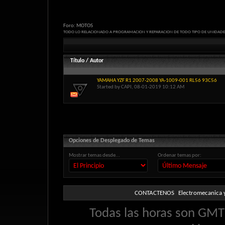
Foro:
MOTOS
TODO LO RELACIONADO A PROGRAMACION Y REPARACION DE TODO TIPO DE UNIDAD
Título
/
Autor
YAMAHA YZF R1 2007-2008 YA-1009-001 RL56 93C56
Started by
CAPI
, 08-01-2019 10:12 AM
Opciones de Desplegado de Temas
Mostrar temas desde...
Ordenar temas por:
CONTACTENOS
Electromecanica y
Todas las horas son GMT 