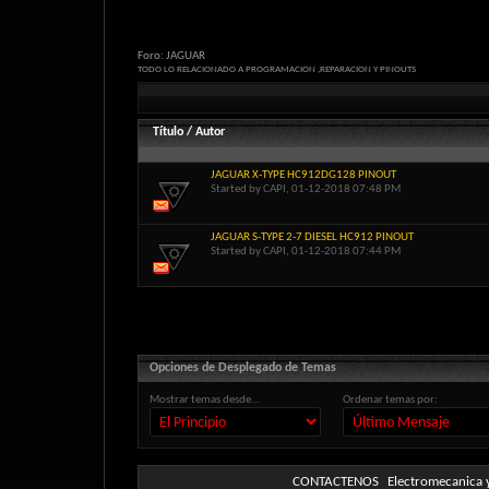
Foro:
JAGUAR
TODO LO RELACIONADO A PROGRAMACION ,REPARACION Y PINOUTS
Título
/
Autor
JAGUAR X-TYPE HC912DG128 PINOUT
Started by
CAPI
, 01-12-2018 07:48 PM
JAGUAR S-TYPE 2-7 DIESEL HC912 PINOUT
Started by
CAPI
, 01-12-2018 07:44 PM
Opciones de Desplegado de Temas
Mostrar temas desde...
Ordenar temas por:
CONTACTENOS
Electromecanica y