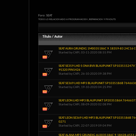
Foro:
SEAT
TODO LO RELACIONADO A PROGRAMACION ,REPARACION Y PINOUTS
Título
/
Autor
SEAT AURA GRUNDIG 1M0035186C 9.18359-83 24C16 
Started by
CAPI
, 03-11-2020 08:55 PM
SEAT SE359 LHD S ONA BVX BLAUPUNKT 5P103515247V
95320 PIN1426
Started by
CAPI
, 26-10-2020 09:38 PM
SEAT SE369 LHD MP3 BLAUPUNKT 5P1035186B 7646636
Started by
CAPI
, 19-10-2020 04:25 PM
SEAT LEON LHD MP3 BLAUPUNKT 5P2035186A 7646637
Started by
CAPI
, 08-09-2020 02:08 PM
SEAT LEON SE369 LHD MP3 BLAUPUNKT 5P1035186B 7
0271
Started by
CAPI
, 22-07-2019 09:04 PM
SEAT ALANA MP3 GRUNDIG 6L0035186C 9.18428-6551 