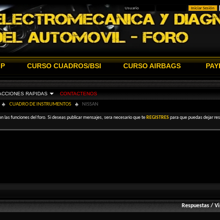
IP
CURSO CUADROS/BSI
CURSO AIRBAGS
PAY
ACCIONES RAPIDAS
CONTACTENOS
CUADRO DE INSTRUMENTOS
NISSAN
on las funciones del foro. Si deseas publicar mensajes, sera necesario que te
REGISTRES
para que puedas dejar resp
Respuestas
/
Vi