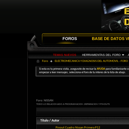
FOROS
BASE DE DATOS V
TEMAS NUEVOS
HERRAMIENTAS DEL FORO
Foro
ELECTROMECANICA Y DIAGNOSIS DEL AUTOMOVIL - FORO
Si esta es tu primera visita, asegurate de revisar la
AYUDA
para familiarizarte c
empezar a leer mensajes, selecciona el foro de tu interes de la lista de abajo.
Foro:
NISSAN
TODO LO RELACIONADO A PROGRAMACION ,REPARACION Y PINOUTS
Título
/
Autor
Pinout Cuadro Nissan Primera P12