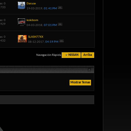
as: 0
Daruse
0,733
19-03-2019,
01:41 PM
as: 0
kokibom
7,929
04-03-2018,
07:01 PM
as: 0
SLASH77XX
2,432
08-12-2017,
04:59 PM
Navegación Rápida
NISSAN
Arriba