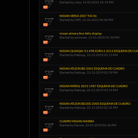
Started by
coba
, 14-02-2023 10:19 PM
NISSAN VERSA 2007 93C46
Started by
CAPI
, 12-10-2021 04:06 PM
nissan almera tino fallo display
Started by
automan
, 21-01-2020 05:36 PM
NISSAN QUASQAI J11 K9K EURO 6 2013 ESQUEMA DE CU
Started by
Pablosp
, 23-12-2019 03:13 PM
NISSAN ATLEON BD 2002 ESQUEMA DE CUADRO
Started by
Pablosp
, 23-12-2019 02:59 PM
NISSAN PATROL SD33 1987 ESQUEMA DE CUADRO
Started by
Pablosp
, 06-11-2019 03:14 PM
NISSAN ATLEON BD30D 2000 ESQUEMA DE CUADRO
Started by
Pablosp
, 05-11-2019 02:35 PM
CUADRO NISSAN NAVARA
Started by
Daruse
, 22-03-2019 06:36 PM