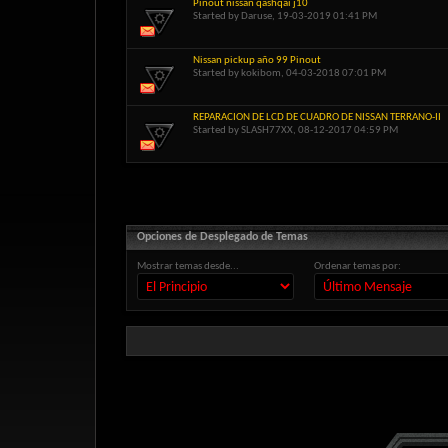
Pinout nissan qashqai j10
Started by
Daruse
, 19-03-2019 01:41 PM
Nissan pickup año 99 Pinout
Started by
kokibom
, 04-03-2018 07:01 PM
REPARACION DE LCD DE CUADRO DE NISSAN TERRANO-II
Started by
SLASH77XX
, 08-12-2017 04:59 PM
Opciones de Desplegado de Temas
Mostrar temas desde...
Ordenar temas por: