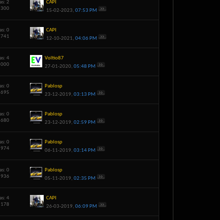
as: 2
CAPI
7,300
15-02-2023,
07:53 PM
as: 0
CAPI
5,741
12-10-2021,
04:06 PM
as: 4
Voltio87
6,000
27-01-2020,
05:48 PM
as: 0
Pablosp
0,695
23-12-2019,
03:13 PM
as: 0
Pablosp
1,680
23-12-2019,
02:59 PM
as: 0
Pablosp
8,974
06-11-2019,
03:14 PM
as: 0
Pablosp
7,936
05-11-2019,
02:35 PM
as: 4
CAPI
7,178
26-03-2019,
06:09 PM