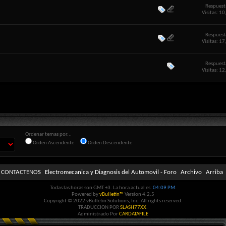
Respuest
Visitas: 1
Respuest
Visitas: 1
Respuest
Visitas: 1
Ordenar temas por...
Orden Ascendente
Orden Descendente
CONTACTENOS
Electromecanica y Diagnosis del Automovil - Foro
Archivo
Arriba
Todas las horas son GMT +3. La hora actual es:
04:09 PM
.
Powered by
vBulletin™
Version 4.2.5
Copyright © 2022 vBulletin Solutions, Inc. All rights reserved.
TRADUCCION POR
SLASH77XX
.
Administrado Por
CARDATAFILE