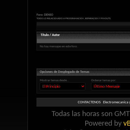
Foro:
DENSO
TODO LO RELACIONADO A PROGRAMACION ,REPARACION Y PINOUTS
Título
/
Autor
No hay mensajes en este foro.
Opciones de Desplegado de Temas
Mostrar temas desde...
Ordenar temas por:
CONTACTENOS
Electromecanica y
Todas las horas son GMT 
Powered by
vB