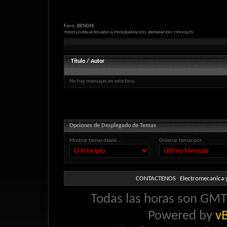
Foro:
BENDIX
TODO LO RELACIONADO A PROGRAMACION ,REPARACION Y PINOUTS
Título
/
Autor
No hay mensajes en este foro.
Opciones de Desplegado de Temas
Mostrar temas desde...
Ordenar temas por:
CONTACTENOS
Electromecanica y
Todas las horas son GMT 
Powered by
vB