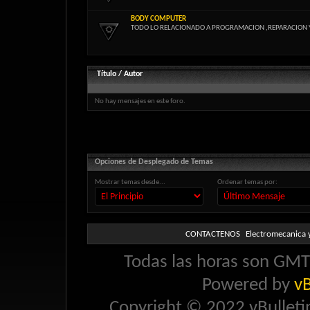
BODY COMPUTER
TODO LO RELACIONADO A PROGRAMACION ,REPARACION 
Título
/
Autor
No hay mensajes en este foro.
Opciones de Desplegado de Temas
Mostrar temas desde...
Ordenar temas por:
CONTACTENOS
Electromecanica y
Todas las horas son GMT 
Powered by
vB
Copyright © 2022 vBulletin 