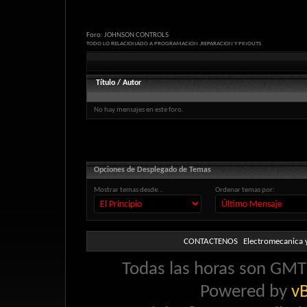
Foro:
JOHNSON CONTROLS
TODO LO RELACIONADO A PROGRAMACION ,REPARACION Y PINOUTS
Título
/
Autor
No hay mensajes en este foro.
Opciones de Desplegado de Temas
Mostrar temas desde...
Ordenar temas por:
CONTACTENOS
Electromecanica y
Todas las horas son GMT 
Powered by
vB