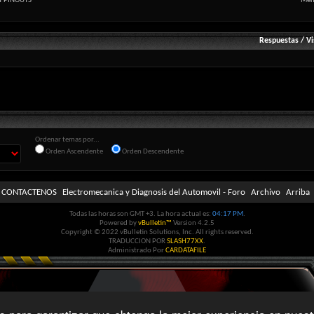
Y PINOUTS
Men
Respuestas
/
Vi
Ordenar temas por...
Orden Ascendente
Orden Descendente
CONTACTENOS
Electromecanica y Diagnosis del Automovil - Foro
Archivo
Arriba
Todas las horas son GMT +3. La hora actual es:
04:17 PM
.
Powered by
vBulletin™
Version 4.2.5
Copyright © 2022 vBulletin Solutions, Inc. All rights reserved.
TRADUCCION POR
SLASH77XX
.
Administrado Por
CARDATAFILE