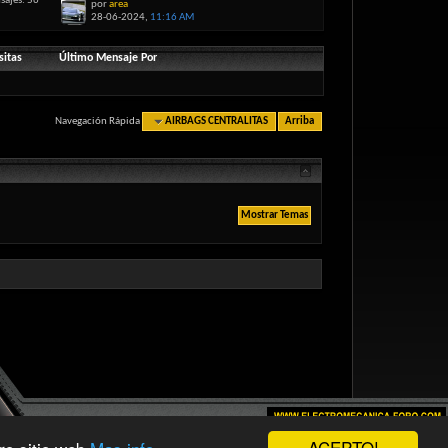
sajes: 56
por
area
28-06-2024,
11:16 AM
sitas
Último Mensaje Por
Navegación Rápida
AIRBAGS CENTRALITAS
Arriba
ACEPTO!