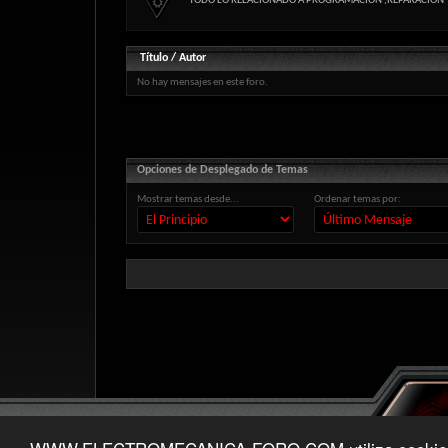
TODO LO RELACIONADO A PROGRAMACION ,REPARACION 
Título
/
Autor
No hay mensajes en este foro.
Opciones de Desplegado de Temas
Mostrar temas desde...
Ordenar temas por: