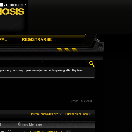
¿Recordarme?
PAL
REGISTRARSE
uestas y crear tus propios mensajes, recuerda que es gratis. Si quieres
Temas 0 al 0 de 0
Herramientas de Foro
Buscar en el Foro
M
Último Mensaje
emas: 14