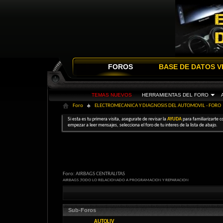
FOROS
BASE DE DATOS V
TEMAS NUEVOS
HERRAMIENTAS DEL FORO
Foro
ELECTROMECANICA Y DIAGNOSIS DEL AUTOMOVIL - FORO
Si esta es tu primera visita, asegurate de revisar la
AYUDA
para familiarizarte c
empezar a leer mensajes, selecciona el foro de tu interes de la lista de abajo.
Foro:
AIRBAGS CENTRALITAS
AIRBAGS ,TODO LO RELACIONADO A PROGRAMACION Y REPARACION
Sub-Foros
AUTOLIV