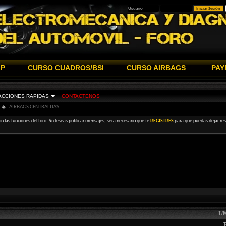
IP
CURSO CUADROS/BSI
CURSO AIRBAGS
PAY
ACCIONES RAPIDAS
CONTACTENOS
AIRBAGS CENTRALITAS
on las funciones del foro. Si deseas publicar mensajes, sera necesario que te
REGISTRES
para que puedas dejar resp
T/
T