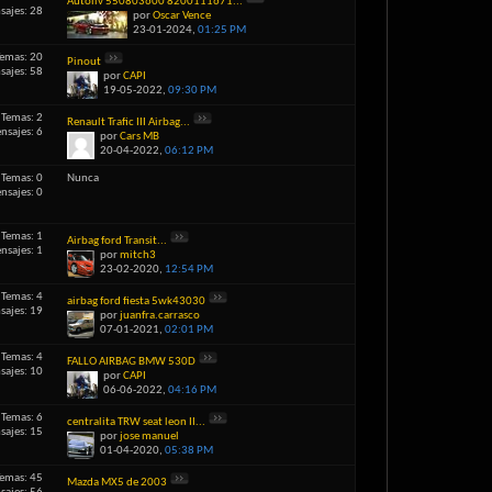
Autoliv 550803600 8200111671...
sajes: 28
por
Oscar Vence
23-01-2024,
01:25 PM
emas: 20
Pinout
sajes: 58
por
CAPI
19-05-2022,
09:30 PM
Temas: 2
Renault Trafic III Airbag...
nsajes: 6
por
Cars MB
20-04-2022,
06:12 PM
Temas: 0
Nunca
nsajes: 0
Temas: 1
Airbag ford Transit...
nsajes: 1
por
mitch3
23-02-2020,
12:54 PM
Temas: 4
airbag ford fiesta 5wk43030
sajes: 19
por
juanfra.carrasco
07-01-2021,
02:01 PM
Temas: 4
FALLO AIRBAG BMW 530D
sajes: 10
por
CAPI
06-06-2022,
04:16 PM
Temas: 6
centralita TRW seat leon II...
sajes: 15
por
jose manuel
01-04-2020,
05:38 PM
emas: 45
Mazda MX5 de 2003