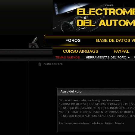
FOROS
BASE DE DATOS V
CURSO AIRBAGS
PAYPAL
TEMAS NUEVOS
HERRAMIENTAS DEL FORO
Aviso del Foro
Aviso del Foro
Tú has sido excluido por las siguientes razones:
1- PRIMERO TIENES QUE REGISTRARTE PARA PODER DESCA
TIENES QUE REGISTRARTE Y HACER UN INGRESO ATRA VE
VIP. 3- EL LINK DE PAYPAL ESTA EN LA BARRA SUPERIOR
TIENES QUE HABER ASISTIDO A LAS CLASES PARA QUE TEN
Fecha en que será levantada tu exclusión: Nunca