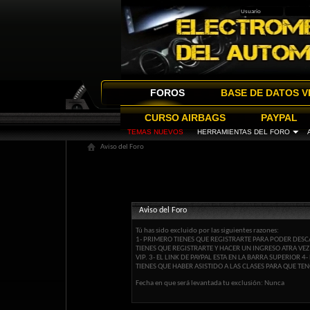
FOROS
BASE DE DATOS V
CURSO AIRBAGS
PAYPAL
TEMAS NUEVOS
HERRAMIENTAS DEL FORO
Aviso del Foro
Aviso del Foro
Tú has sido excluido por las siguientes razones:
1- PRIMERO TIENES QUE REGISTRARTE PARA PODER DESCA
TIENES QUE REGISTRARTE Y HACER UN INGRESO ATRA VE
VIP. 3- EL LINK DE PAYPAL ESTA EN LA BARRA SUPERIOR
TIENES QUE HABER ASISTIDO A LAS CLASES PARA QUE TEN
Fecha en que será levantada tu exclusión: Nunca