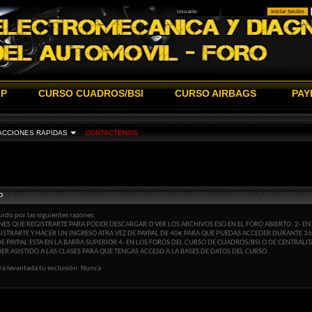
IP
CURSO CUADROS/BSI
CURSO AIRBAGS
PAY
ACCIONES RAPIDAS
CONTACTENOS
o
uido por las siguientes razones:
NES QUE REGISTRARTE PARA PODER DESCARGAR O VER LOS ARCHIVOS ESO EN EL FORO ABIERTO. 2- EN 
GISTRARTE Y HACER UN INGRESO ATRA VEZ DE PAYPAL DE 40€ PARA QUE PUEDAS ACCEDER DURANTE 36
K DE PAYPAL ESTA EN LA BARRA SUPERIOR 4- EN LOS FOROS DEL CURSO DE CUADROS/BSI O DE CENTRALI
ER ASISTIDO A LAS CLASES PARA QUE TENGAS ACCESO A LA BASES DE DATOS DEL CURSO .
rá levantada tu exclusión: Nunca