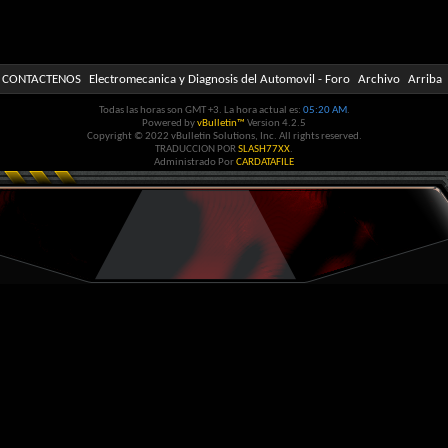
CONTACTENOS
Electromecanica y Diagnosis del Automovil - Foro
Archivo
Arriba
Todas las horas son GMT +3. La hora actual es:
05:20 AM
.
Powered by
vBulletin™
Version 4.2.5
Copyright © 2022 vBulletin Solutions, Inc. All rights reserved.
TRADUCCION POR
SLASH77XX
.
Administrado Por
CARDATAFILE