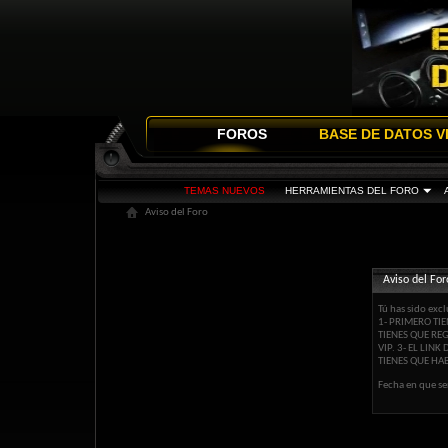
FOROS
BASE DE DATOS V
TEMAS NUEVOS
HERRAMIENTAS DEL FORO
Aviso del Foro
Aviso del For
Tú has sido excl
1- PRIMERO TIE
TIENES QUE RE
VIP. 3- EL LIN
TIENES QUE HAB
Fecha en que se