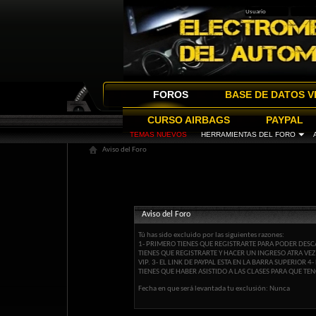
FOROS
BASE DE DATOS V
CURSO AIRBAGS
PAYPAL
TEMAS NUEVOS
HERRAMIENTAS DEL FORO
Aviso del Foro
Aviso del Foro
Tú has sido excluido por las siguientes razones:
1- PRIMERO TIENES QUE REGISTRARTE PARA PODER DESCA
TIENES QUE REGISTRARTE Y HACER UN INGRESO ATRA VE
VIP. 3- EL LINK DE PAYPAL ESTA EN LA BARRA SUPERIOR
TIENES QUE HABER ASISTIDO A LAS CLASES PARA QUE TEN
Fecha en que será levantada tu exclusión: Nunca