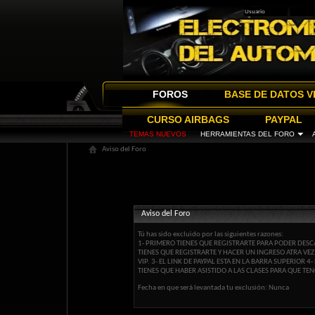
FOROS
BASE DE DATOS V
CURSO AIRBAGS
PAYPAL
TEMAS NUEVOS
HERRAMIENTAS DEL FORO
Aviso del Foro
Aviso del Foro
Tú has sido excluido por las siguientes razones:
1- PRIMERO TIENES QUE REGISTRARTE PARA PODER DESCA
TIENES QUE REGISTRARTE Y HACER UN INGRESO ATRA VE
VIP. 3- EL LINK DE PAYPAL ESTA EN LA BARRA SUPERIOR
TIENES QUE HABER ASISTIDO A LAS CLASES PARA QUE TEN
Fecha en que será levantada tu exclusión: Nunca