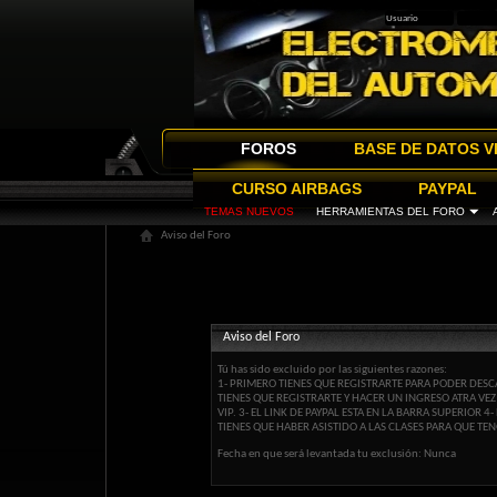
FOROS
BASE DE DATOS V
CURSO AIRBAGS
PAYPAL
TEMAS NUEVOS
HERRAMIENTAS DEL FORO
Aviso del Foro
Aviso del Foro
Tú has sido excluido por las siguientes razones:
1- PRIMERO TIENES QUE REGISTRARTE PARA PODER DESCA
TIENES QUE REGISTRARTE Y HACER UN INGRESO ATRA VE
VIP. 3- EL LINK DE PAYPAL ESTA EN LA BARRA SUPERIOR
TIENES QUE HABER ASISTIDO A LAS CLASES PARA QUE TEN
Fecha en que será levantada tu exclusión: Nunca