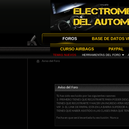
FOROS
BASE DE DATOS V
CURSO AIRBAGS
PAYPAL
TEMAS NUEVOS
HERRAMIENTAS DEL FORO
Aviso del Foro
Aviso del Foro
Tú has sido excluido por las siguientes razones:
1- PRIMERO TIENES QUE REGISTRARTE PARA PODER DESCA
TIENES QUE REGISTRARTE Y HACER UN INGRESO ATRA VE
VIP. 3- EL LINK DE PAYPAL ESTA EN LA BARRA SUPERIOR
TIENES QUE HABER ASISTIDO A LAS CLASES PARA QUE TEN
Fecha en que será levantada tu exclusión: Nunca