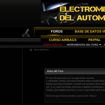
FOROS
BASE DE DATOS V
CURSO AIRBAGS
PAYPAL
TEMAS NUEVOS
HERRAMIENTAS DEL FORO
Aviso del Foro
Aviso del Foro
Tú has sido excluido por las siguientes razones:
1- PRIMERO TIENES QUE REGISTRARTE PARA PODER DESCA
TIENES QUE REGISTRARTE Y HACER UN INGRESO ATRA VE
VIP. 3- EL LINK DE PAYPAL ESTA EN LA BARRA SUPERIOR
TIENES QUE HABER ASISTIDO A LAS CLASES PARA QUE TEN
Fecha en que será levantada tu exclusión: Nunca