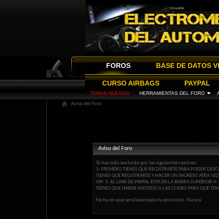
FOROS
BASE DE DATOS V
CURSO AIRBAGS
PAYPAL
TEMAS NUEVOS
HERRAMIENTAS DEL FORO
Aviso del Foro
Aviso del Foro
Tú has sido excluido por las siguientes razones:
1- PRIMERO TIENES QUE REGISTRARTE PARA PODER DESCA
TIENES QUE REGISTRARTE Y HACER UN INGRESO ATRA VE
VIP. 3- EL LINK DE PAYPAL ESTA EN LA BARRA SUPERIOR
TIENES QUE HABER ASISTIDO A LAS CLASES PARA QUE TEN
Fecha en que será levantada tu exclusión: Nunca