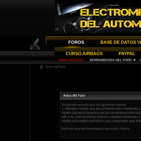
FOROS
BASE DE DATOS V
CURSO AIRBAGS
PAYPAL
TEMAS NUEVOS
HERRAMIENTAS DEL FORO
Aviso del Foro
Aviso del Foro
Tú has sido excluido por las siguientes razones:
1- PRIMERO TIENES QUE REGISTRARTE PARA PODER DESCA
TIENES QUE REGISTRARTE Y HACER UN INGRESO ATRA VE
VIP. 3- EL LINK DE PAYPAL ESTA EN LA BARRA SUPERIOR
TIENES QUE HABER ASISTIDO A LAS CLASES PARA QUE TEN
Fecha en que será levantada tu exclusión: Nunca