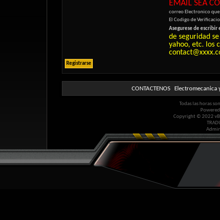
EMAIL SEA C
correo Electronico que
El Codigo de Verificaci
Asegurese de escribir e
de seguridad se
yahoo, etc. los
contact@xxxx.c
CONTACTENOS
Electromecanica y
Todas las horas so
Powered
Copyright © 2022 vBul
TRAD
Admin