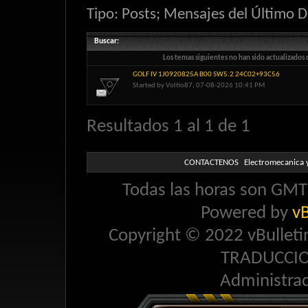
Tipo: Posts; Mensajes del Último D
Buscar
:
Los temas siguientes no han sido actualizados 
GOLF IV 1J0920825A B00 SW5.2 24C02+93C56
Started by
Voltio87
, 07-08-2026 10:41 PM
Resultados 1 al 1 de 1
CONTACTENOS
Electromecanica y
Todas las horas son GMT 
Powered by
vB
Copyright © 2022 vBulletin 
TRADUCCI
Administra