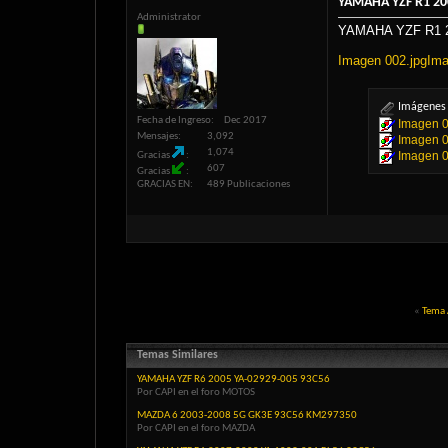
YAMAHA YZF R1 20
Administrator
YAMAHA YZF R1 2
Imagen 002.jpg
Ima
Imágenes 
Fecha de Ingreso
Dec 2017
Imagen 0
Mensajes
3,092
Imagen 0
1,074
Imagen 0
Gracias
607
Gracias
GRACIAS EN
489 Publicaciones
«
Tema 
Temas Similares
YAMAHA YZF R6 2005 YA-02929-005 93C56
Por CAPI en el foro MOTOS
MAZDA 6 2003-2008 5G GK3E 93C56 KM297350
Por CAPI en el foro MAZDA