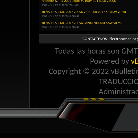
YAMAHA YZF R1 2007-2008 YA-1009-001 RL56 93C56
Por CAPI en el foro MOTOS
RENAULT SCENIC 2007 93C56 V2 P8200 704 463 A SW V8.90
Por CAPI en el foro RENAULT
RENAULT SCENIC 2007 93C56 P8200 704 463 A SW V8.90
Por CAPI en el foro RENAULT
CONTACTENOS
Electromecanica y
Todas las horas son GMT 
Powered by
vB
Copyright © 2022 vBulletin 
TRADUCCI
Administra