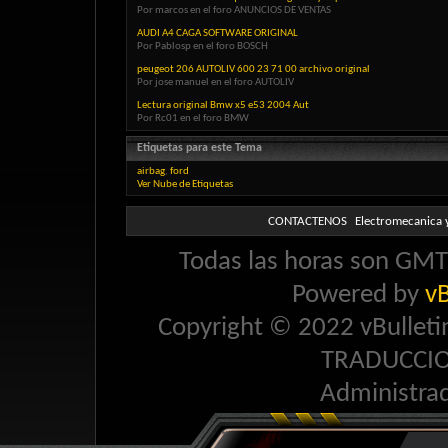
Por marcos en el foro ANUNCIOS DE VENTAS
AUDI A4 CAGA SOFTWARE ORIGINAL
Por Pablosp en el foro BOSCH
peugeot 206 AUTOLIV 600 23 71 00 archivo original
Por jose manuel en el foro AUTOLIV
Lectura original Bmw x5 e53 2004 Aut
Por Rc01 en el foro BMW
Etiquetas para este Tema
airbag
,
ford
Ver Nube de Etiquetas
CONTACTENOS
Electromecanica y
Todas las horas son GMT 
Powered by
vB
Copyright © 2022 vBulletin 
TRADUCCI
Administra