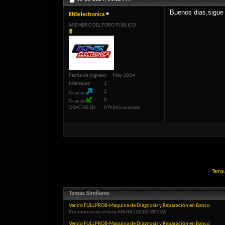
Buenos dias,sigue 
KNSelectronica
MIEMBRO DEL FORO PUBLICO
Fecha de Ingreso
May 2024
Mensajes
1
2
Gracias
0
Gracias
GRACIAS EN
0 Publicaciones
«
Tema 
Temas Similares
Vendo FULLPROB-Maquina de Diagnosis y Reparación en Banco
Por marcos en el foro ANUNCIOS DE VENTAS
Vendo FULLPROB-Maquina de Diagnosis y Reparación en Banco