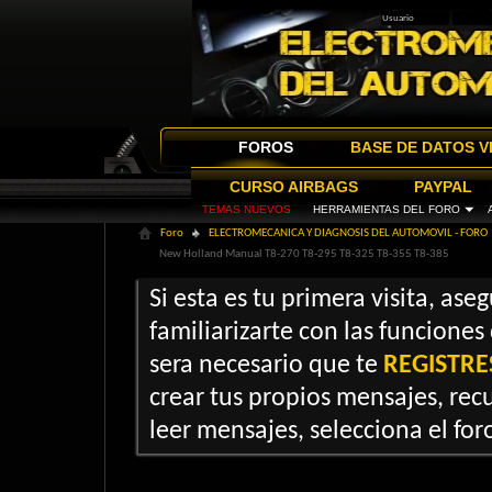
FOROS
BASE DE DATOS V
CURSO AIRBAGS
PAYPAL
TEMAS NUEVOS
HERRAMIENTAS DEL FORO
Foro
ELECTROMECANICA Y DIAGNOSIS DEL AUTOMOVIL - FORO
New Holland Manual T8-270 T8-295 T8-325 T8-355 T8-385
Si esta es tu primera visita, ase
familiarizarte con las funciones
sera necesario que te
REGISTRE
crear tus propios mensajes, recu
leer mensajes, selecciona el foro