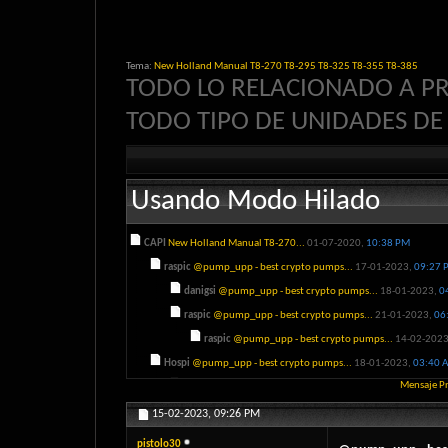
Tema:
New Holland Manual T8-270 T8-295 T8-325 T8-355 T8-385
TODO LO RELACIONADO A P
TODO TIPO DE UNIDADES DE
Usando Modo Hilado
CAPI
New Holland Manual T8-270...
01-07-2020,
10:38 PM
raspic
@pump_upp - best crypto pumps...
17-01-2023,
09:27 
danigsi
@pump_upp - best crypto pumps...
18-01-2023,
0
raspic
@pump_upp - best crypto pumps...
21-01-2023,
06
raspic
@pump_upp - best crypto pumps...
14-02-202
Hospi
@pump_upp - best crypto pumps...
18-01-2023,
03:40 
Mensaje P
danigsi
@pump_upp - best crypto pumps...
21-01-2023,
0
raspic
@pump_upp - best crypto pumps...
05-02-2023,
06
15-02-2023,
09:26 PM
Hospi
@pump_upp - best crypto pumps...
21-01-2023,
05:08 
pistolo30