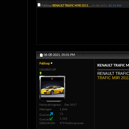
Pablosp
RENAULT TRAFIC M9R 2011...
06-08-2021,
05:01 PM
06-08-2021,
05:01 PM
Pablosp
RENAULT TRAFIC 
USUARIO VIP
RENAULT TRAFI
TRAFIC M9R 20
Fecha de Ingreso
Dec 2017
Mensajes
1,846
73
Gracias
1,162
Gracias
GRACIAS EN
979 Publicaciones