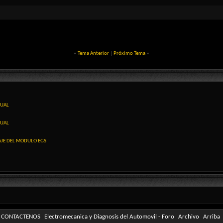
«
Tema Anterior
|
Próximo Tema
»
NUAL
NUAL
AJE DEL MODULO EGS
CONTACTENOS
Electromecanica y Diagnosis del Automovil - Foro
Archivo
Arriba