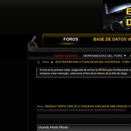
FOROS
BASE DE DATOS V
TEMAS NUEVOS
HERRAMIENTAS DEL FORO
Foro
ELECTROMECANICA Y DIAGNOSIS DEL AUTOMOVIL - FORO
Si esta es tu primera visita, asegurate de revisar la
AYUDA
para familiarizarte c
empezar a leer mensajes, selecciona el foro de tu interes de la lista de abajo.
Tema:
RENAULT TRAFIC M9R 2011 ESQUEMA SOPLADOR AIRE MANUAL 
TODO LO RELACIONADO A PROGRAMACION ,REPARACION Y PINOUTS
Usando Modo Hilado