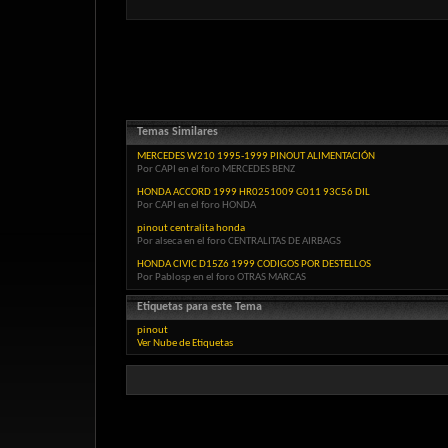
Temas Similares
MERCEDES W210 1995-1999 PINOUT ALIMENTACIÓN
Por CAPI en el foro MERCEDES BENZ
HONDA ACCORD 1999 HR0251009 G011 93C56 DIL
Por CAPI en el foro HONDA
pinout centralita honda
Por alseca en el foro CENTRALITAS DE AIRBAGS
HONDA CIVIC D15Z6 1999 CODIGOS POR DESTELLOS
Por Pablosp en el foro OTRAS MARCAS
Etiquetas para este Tema
pinout
Ver Nube de Etiquetas