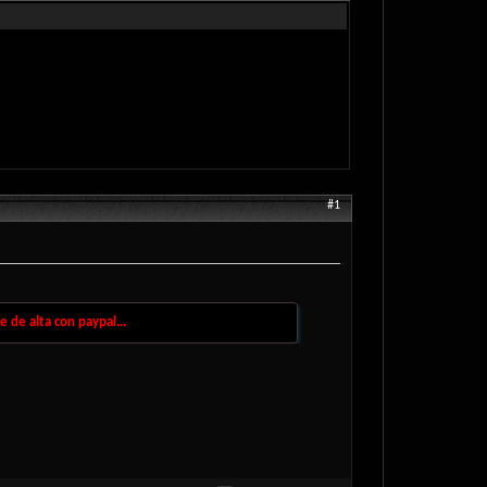
#1
 de alta con paypal...