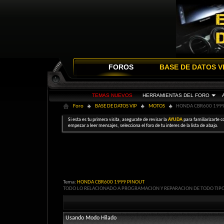
FOROS
BASE DE DATOS V
TEMAS NUEVOS
HERRAMIENTAS DEL FORO
Foro
BASE DE DATOS VIP
MOTOS
HONDA CBR600 1999
Si esta es tu primera visita, asegurate de revisar la
AYUDA
para familiarizarte c
empezar a leer mensajes, selecciona el foro de tu interes de la lista de abajo.
Tema:
HONDA CBR600 1999 PINOUT
TODO LO RELACIONADO A PROGRAMACION Y REPARACION DE TODO TIP
Usando Modo Hilado