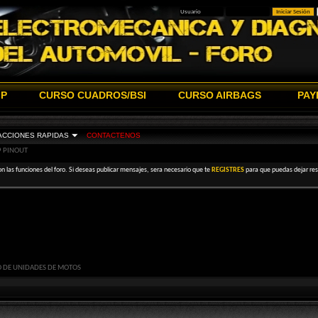
IP
CURSO CUADROS/BSI
CURSO AIRBAGS
PAY
ACCIONES RAPIDAS
CONTACTENOS
 PINOUT
on las funciones del foro. Si deseas publicar mensajes, sera necesario que te
REGISTRES
para que puedas dejar resp
O DE UNIDADES DE MOTOS