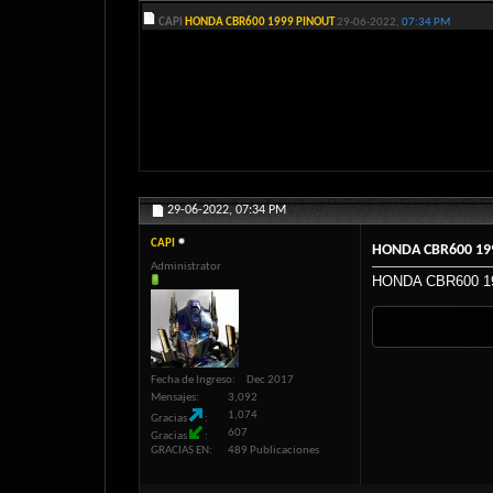
CAPI
HONDA CBR600 1999 PINOUT
29-06-2022,
07:34 PM
29-06-2022,
07:34 PM
CAPI
HONDA CBR600 19
Administrator
HONDA CBR600 1
Fecha de Ingreso
Dec 2017
Mensajes
3,092
1,074
Gracias
607
Gracias
GRACIAS EN
489 Publicaciones