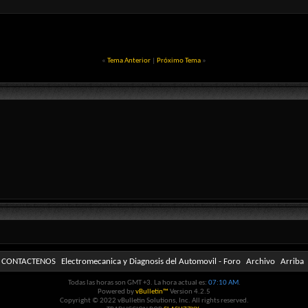
«
Tema Anterior
|
Próximo Tema
»
CONTACTENOS
Electromecanica y Diagnosis del Automovil - Foro
Archivo
Arriba
Todas las horas son GMT +3. La hora actual es:
07:10 AM
.
Powered by
vBulletin™
Version 4.2.5
Copyright © 2022 vBulletin Solutions, Inc. All rights reserved.