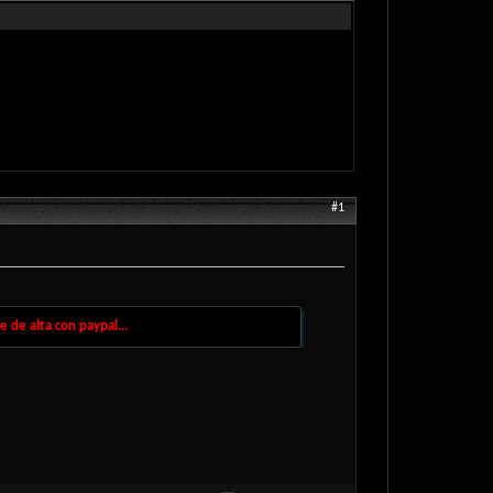
#1
 de alta con paypal...