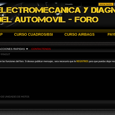
IP
CURSO CUADROS/BSI
CURSO AIRBAGS
PAY
ACCIONES RAPIDAS
CONTACTENOS
 PINOUT
on las funciones del foro. Si deseas publicar mensajes, sera necesario que te
REGISTRES
para que puedas dejar resp
O DE UNIDADES DE MOTOS