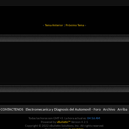
«
Tema Anterior
|
Próximo Tema
»
CONTACTENOS
Electromecanica y Diagnosis del Automovil - Foro
Archivo
Arriba
Todas las horas son GMT +3. La hora actual es:
04:56 AM
.
Powered by
vBulletin™
Version 4.2.5
Copyright © 2022 vBulletin Solutions, Inc. All rights reserved.