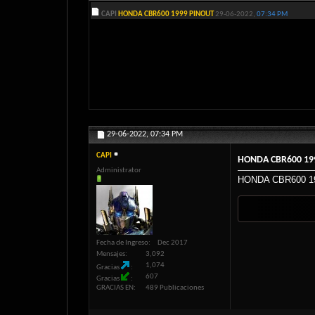
CAPI
HONDA CBR600 1999 PINOUT
29-06-2022,
07:34 PM
29-06-2022,
07:34 PM
CAPI
HONDA CBR600 19
Administrator
HONDA CBR600 1
Fecha de Ingreso
Dec 2017
Mensajes
3,092
1,074
Gracias
607
Gracias
GRACIAS EN
489 Publicaciones