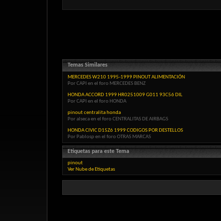
Temas Similares
MERCEDES W210 1995-1999 PINOUT ALIMENTACIÓN
Por CAPI en el foro MERCEDES BENZ
HONDA ACCORD 1999 HR0251009 G011 93C56 DIL
Por CAPI en el foro HONDA
pinout centralita honda
Por alseca en el foro CENTRALITAS DE AIRBAGS
HONDA CIVIC D15Z6 1999 CODIGOS POR DESTELLOS
Por Pablosp en el foro OTRAS MARCAS
Etiquetas para este Tema
pinout
Ver Nube de Etiquetas