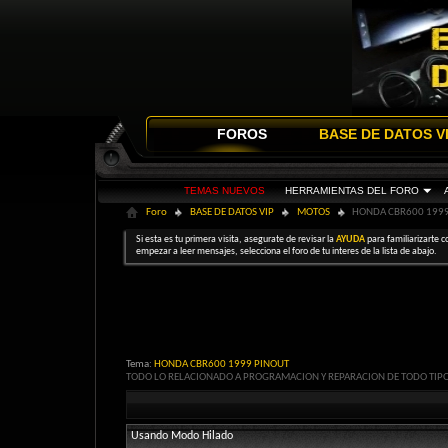
FOROS
BASE DE DATOS V
TEMAS NUEVOS
HERRAMIENTAS DEL FORO
Foro
BASE DE DATOS VIP
MOTOS
HONDA CBR600 1999
Si esta es tu primera visita, asegurate de revisar la
AYUDA
para familiarizarte c
empezar a leer mensajes, selecciona el foro de tu interes de la lista de abajo.
Tema:
HONDA CBR600 1999 PINOUT
TODO LO RELACIONADO A PROGRAMACION Y REPARACION DE TODO TIP
Usando Modo Hilado