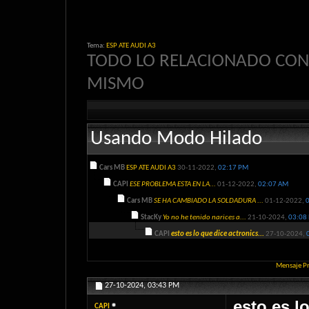
Tema:
ESP ATE AUDI A3
TODO LO RELACIONADO CON
MISMO
Usando Modo Hilado
Cars MB
ESP ATE AUDI A3
30-11-2022,
02:17 PM
CAPI
ESE PROBLEMA ESTA EN LA...
01-12-2022,
02:07 AM
Cars MB
SE HA CAMBIADO LA SOLDADURA ...
01-12-2022,
StacKy
Yo no he tenido narices a...
21-10-2024,
03:08
CAPI
esto es lo que dice actronics...
27-10-2024,
Mensaje P
27-10-2024,
03:43 PM
esto es l
CAPI