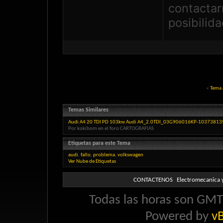
contactar
posibilid
«
Tema 
Temas Similares
Audi A4 20 TDI PD 103kw Audi A4_2.0TDI_03G906016KP-1037381
Por kokibom en el foro CARTOGRAFIAS
Etiquetas para este Tema
audi
,
fallo
,
problema
,
volkswagen
Ver Nube de Etiquetas
CONTACTENOS
Electromecanica y
Todas las horas son GMT 
Powered by
vB