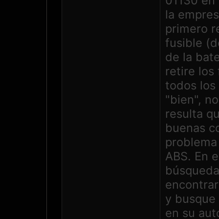
01130 en
la empres
primero r
fusible (
de la bat
retire los
todos los
"bien", no
resulta q
buenas co
problema 
ABS. En es
búsqueda 
encontrar
y busque 
en su au