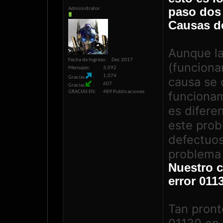
paso dos
Administrator
Causas de
Aunque la
Fecha de Ingreso
Dec 2017
(funciona
Mensajes
3,092
1,074
Gracias
causa se
607
Gracias
GRACIAS EN
489 Publicaciones
funcionam
es difere
este pro
defectuo
problema 
Nuestro c
error 011
Tan pront