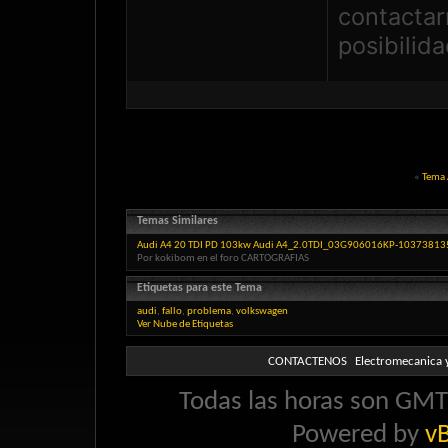
contactar
posibilid
«
Tema 
Temas Similares
Audi A4 20 TDI PD 103kw Audi A4_2.0TDI_03G906016KP-1037381
Por kokibom en el foro CARTOGRAFIAS
Etiquetas para este Tema
audi
,
fallo
,
problema
,
volkswagen
Ver Nube de Etiquetas
CONTACTENOS
Electromecanica y
Todas las horas son GMT 
Powered by
vB