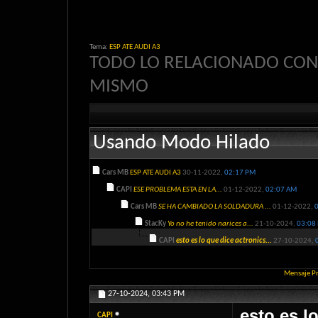
Tema:
ESP ATE AUDI A3
TODO LO RELACIONADO CON
MISMO
Usando Modo Hilado
Cars MB
ESP ATE AUDI A3
30-11-2022,
02:17 PM
CAPI
ESE PROBLEMA ESTA EN LA...
01-12-2022,
02:07 AM
Cars MB
SE HA CAMBIADO LA SOLDADURA ...
01-12-2022,
StacKy
Yo no he tenido narices a...
21-10-2024,
03:08
CAPI
esto es lo que dice actronics...
27-10-2024,
Mensaje P
27-10-2024,
03:43 PM
esto es l
CAPI