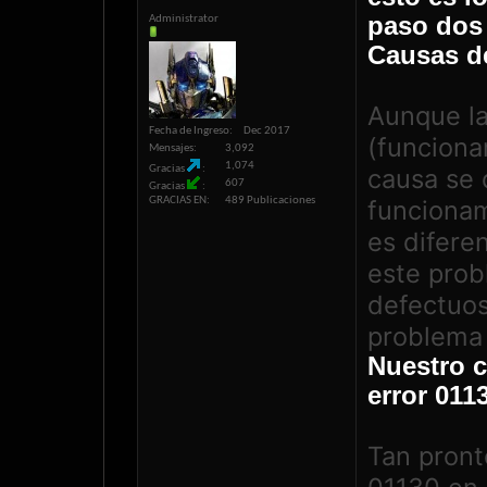
paso dos
Administrator
Causas de
Aunque la
Fecha de Ingreso
Dec 2017
(funciona
Mensajes
3,092
1,074
Gracias
causa se
607
Gracias
GRACIAS EN
489 Publicaciones
funcionam
es difere
este pro
defectuo
problema 
Nuestro c
error 011
Tan pront