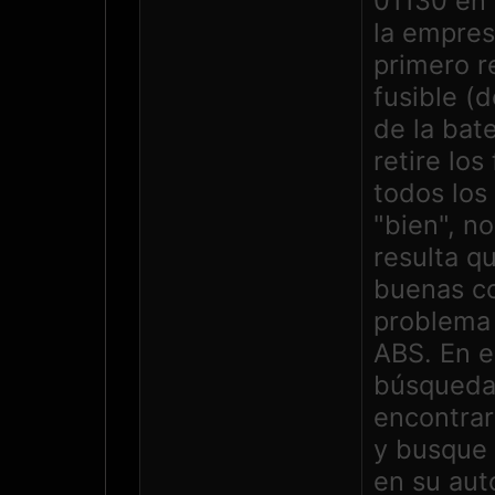
01130 en
la empres
primero r
fusible (
de la bat
retire los
todos los
"bien", no
resulta q
buenas co
problema 
ABS. En es
búsqueda 
encontrar
y busque 
en su au