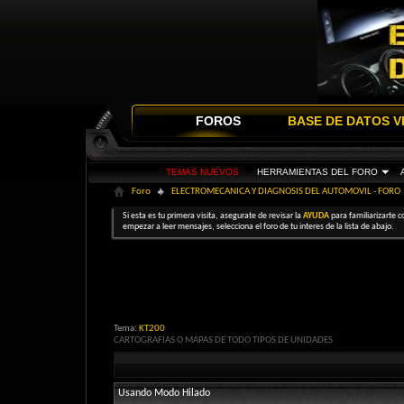
FOROS
BASE DE DATOS V
TEMAS NUEVOS
HERRAMIENTAS DEL FORO
Foro
ELECTROMECANICA Y DIAGNOSIS DEL AUTOMOVIL - FORO
Si esta es tu primera visita, asegurate de revisar la
AYUDA
para familiarizarte c
empezar a leer mensajes, selecciona el foro de tu interes de la lista de abajo.
Tema:
KT200
CARTOGRAFIAS O MAPAS DE TODO TIPOS DE UNIDADES
Usando Modo Hilado