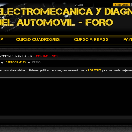
IP
CURSO CUADROS/BSI
CURSO AIRBAGS
PAY
ACCIONES RAPIDAS
CONTACTENOS
CARTOGRAFIAS
KT200
on las funciones del foro. Si deseas publicar mensajes, sera necesario que te
REGISTRES
para que puedas dejar resp