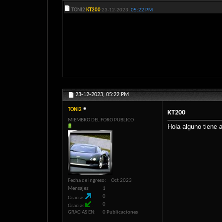
TONI2
KT200
23-12-2023,
05:22 PM
23-12-2023,
05:22 PM
TONI2
KT200
MIEMBRO DEL FORO PUBLICO
Hola alguno tiene
Fecha de Ingreso
Oct 2023
Mensajes
1
0
Gracias
0
Gracias
GRACIAS EN
0 Publicaciones