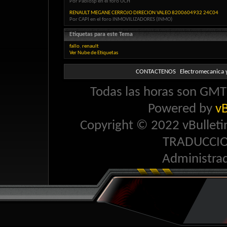
Por Pablosp en el foro UCH
RENAULT MEGANE CERROJO DIRECION VALEO 8200604932 24C04
Por CAPI en el foro INMOVILIZADORES (INMO)
Etiquetas para este Tema
fallo
,
renault
Ver Nube de Etiquetas
CONTACTENOS
Electromecanica y
Todas las horas son GMT 
Powered by
vB
Copyright © 2022 vBulletin 
TRADUCCI
Administra