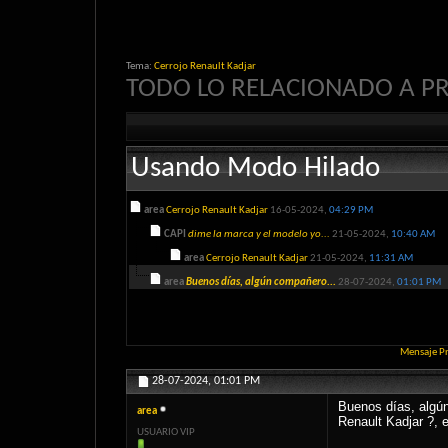
Tema:
Cerrojo Renault Kadjar
TODO LO RELACIONADO A P
Usando Modo Hilado
area
Cerrojo Renault Kadjar
16-05-2024,
04:29 PM
CAPI
dime la marca y el modelo yo...
21-05-2024,
10:40 AM
area
Cerrojo Renault Kadjar
21-05-2024,
11:31 AM
area
Buenos días, algún compañero...
28-07-2024,
01:01 PM
Mensaje P
28-07-2024,
01:01 PM
Buenos días, algún
area
Renault Kadjar ?, 
USUARIO VIP