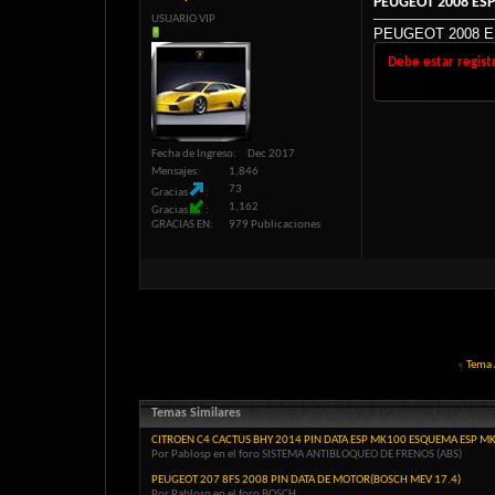
PEUGEOT 2008 ESP
USUARIO VIP
PEUGEOT 2008 E
Debe estar regist
Fecha de Ingreso
Dec 2017
Mensajes
1,846
73
Gracias
1,162
Gracias
GRACIAS EN
979 Publicaciones
«
Tema 
Temas Similares
CITROEN C4 CACTUS BHY 2014 PIN DATA ESP MK100 ESQUEMA ESP M
Por Pablosp en el foro SISTEMA ANTIBLOQUEO DE FRENOS (ABS)
PEUGEOT 207 8FS 2008 PIN DATA DE MOTOR(BOSCH MEV 17.4)
Por Pablosp en el foro BOSCH