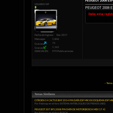
PEUGEOT 2008 ESP
USUARIO VIP
PEUGEOT 2008 E
Debe estar regist
Fecha de Ingreso
Dec 2017
Mensajes
1,846
73
Gracias
1,162
Gracias
GRACIAS EN
979 Publicaciones
«
Tema 
Temas Similares
CITROEN C4 CACTUS BHY 2014 PIN DATA ESP MK100 ESQUEMA ESP M
Por Pablosp en el foro SISTEMA ANTIBLOQUEO DE FRENOS (ABS)
PEUGEOT 207 8FS 2008 PIN DATA DE MOTOR(BOSCH MEV 17.4)
Por Pablosp en el foro BOSCH