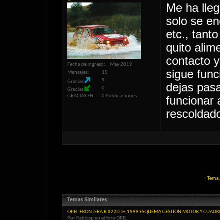
Me ha lleg
solo se en
etc., tant
quito alim
contacto y
Fecha de Ingreso
May 2019
sigue func
Mensajes
15
9
Gracias
dejas pasa
0
Gracias
GRACIAS EN
0 Publicaciones
funcionar 
rescoldado
«
Tema 
Temas Similares
OPEL FRONTERA B X22DTH 1999 ESQUEMA GESTION MOTOR Y CUAD
Por Pablosp en el foro OPEL