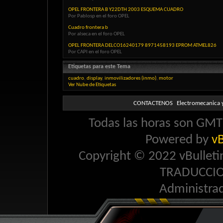
OPEL FRONTERA B Y22DTH 2003 ESQUEMA CUADRO
Por Pablosp en el foro OPEL
Cuadro frontera b
Por alseca en el foro OPEL
OPEL FRONTERA DELCO16240179 8971458193 EPROM ATMEL826
Por CAPI en el foro OPEL
Etiquetas para este Tema
cuadro
,
display
,
inmovilizadores (inmo)
,
motor
Ver Nube de Etiquetas
CONTACTENOS
Electromecanica y
Todas las horas son GMT 
Powered by
vB
Copyright © 2022 vBulletin 
TRADUCCI
Administra