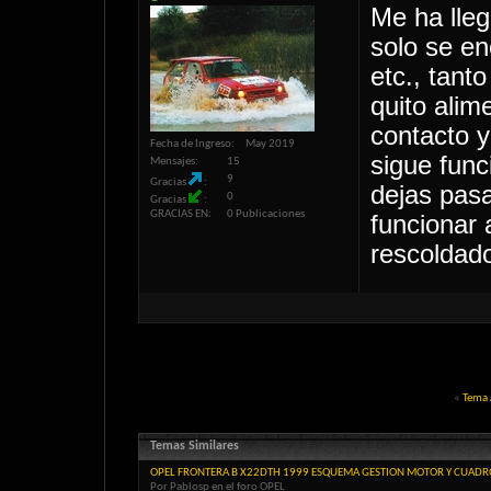
Me ha lleg
solo se en
etc., tant
quito alim
contacto y
Fecha de Ingreso
May 2019
sigue func
Mensajes
15
9
Gracias
dejas pasa
0
Gracias
GRACIAS EN
0 Publicaciones
funcionar 
rescoldado
«
Tema 
Temas Similares
OPEL FRONTERA B X22DTH 1999 ESQUEMA GESTION MOTOR Y CUAD
Por Pablosp en el foro OPEL