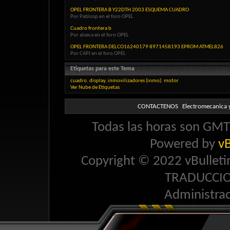
OPEL FRONTERA B Y22DTH 2003 ESQUEMA CUADRO
Por Pablosp en el foro OPEL
Cuadro frontera b
Por alseca en el foro OPEL
OPEL FRONTERA DELCO16240179 8971458193 EPROM ATMEL826
Por CAPI en el foro OPEL
Etiquetas para este Tema
cuadro
,
display
,
inmovilizadores (inmo)
,
motor
Ver Nube de Etiquetas
CONTACTENOS
Electromecanica y
Todas las horas son GMT 
Powered by
vB
Copyright © 2022 vBulletin 
TRADUCCI
Administra