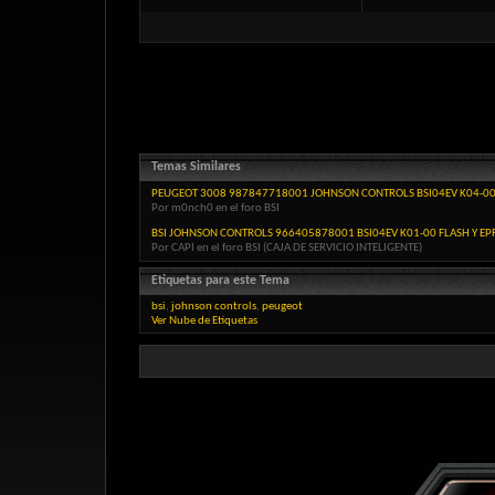
Temas Similares
PEUGEOT 3008 987847718001 JOHNSON CONTROLS BSI04EV K04-00
Por m0nch0 en el foro BSI
BSI JOHNSON CONTROLS 966405878001 BSI04EV K01-00 FLASH Y E
Por CAPI en el foro BSI (CAJA DE SERVICIO INTELIGENTE)
Etiquetas para este Tema
bsi
,
johnson controls
,
peugeot
Ver Nube de Etiquetas