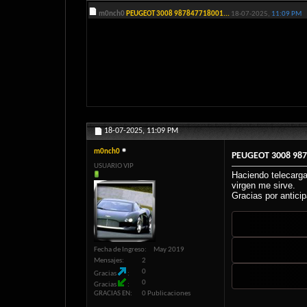
m0nch0
PEUGEOT 3008 987847718001...
18-07-2025,
11:09 PM
18-07-2025,
11:09 PM
m0nch0
PEUGEOT 3008 98
USUARIO VIP
Haciendo telecarga 
virgen me sirve.
Gracias por antici
Fecha de Ingreso
May 2019
Mensajes
2
0
Gracias
0
Gracias
GRACIAS EN
0 Publicaciones