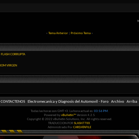
«
Tema Anterior
|
Próximo Tema
»
 FLASH CORRUPTA
PROM VIRGEN
CONTACTENOS
Electromecanica y Diagnosis del Automovil - Foro
Archivo
Arriba
Todas las horas son GMT +3. La hora actual es:
03:56 PM
.
Powered by
vBulletin™
Version 4.2.5
Copyright © 2022 vBulletin Solutions, Inc. All rights reserved.
TRADUCCION POR
SLASH77XX
.
Administrado Por
CARDATAFILE