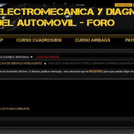
IP
CURSO CUADROS/BSI
CURSO AIRBAGS
PAY
ACCIONES RAPIDAS
CONTACTENOS
(CAJA DE SERVICIO INTELIGENTE)
PEUGEOT 3008 987847718001 JOHNSON CONTROLS BSI04EV K
on las funciones del foro. Si deseas publicar mensajes, sera necesario que te
REGISTRES
para que puedas dejar resp
-00 FLASH CORRUPTA