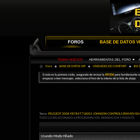
FOROS
BASE DE DATOS V
TEMAS NUEVOS
HERRAMIENTAS DEL FORO
Foro
BASE DE DATOS VIP
UNIDADES DE COMFORT
BSI 
Si esta es tu primera visita, asegurate de revisar la
AYUDA
para familiarizarte c
empezar a leer mensajes, selecciona el foro de tu interes de la lista de abajo.
Tema:
PEUGEOT 3008 987847718001 JOHNSON CONTROLS BSI04EV K04
TODO LO RELACIONADO A PROGRAMACION ,REPARACION Y PINOUTS
Usando Modo Hilado