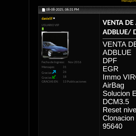
Mensaje P
08-08-2025,
06:31 PM
danielif
VENTA DE
USUARIO VIP
ADBLUE/ D
VENTA D
ADBLUE
DPF
Fecha de Ingreso
Nov 2016
EGR
Mensajes
31
26
Gracias
Immo VIR
18
Gracias
GRACIAS EN
13 Publicaciones
AirBag
Solucion 
DCM3.5
Reset ni
Clonacion
95640