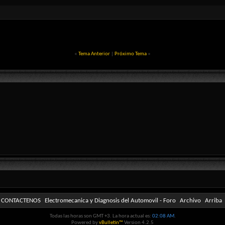
«
Tema Anterior
|
Próximo Tema
»
CONTACTENOS
Electromecanica y Diagnosis del Automovil - Foro
Archivo
Arriba
Todas las horas son GMT +3. La hora actual es:
02:08 AM
.
Powered by
vBulletin™
Version 4.2.5