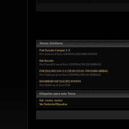
Temas Similares
Fiat Ducato Camper 2.3
Por area en el foro INMOVILIZADORES (INMO)
fiat ducato
Por David03 en el foro CENTRALITAS DE AIRBAGS
FIAT DUCATO 244 2.0 JTD 8V 03-05- PIM DATA AIRBAG
Por Pablosp en el foro CENTRALITAS DE AIRBAGS
KM ERROR FIAT DUCATO 999999
Por fds80 en el foro FIAT
Etiquetas para este Tema
fiat
,
immo
,
motor
Ver Nube de Etiquetas