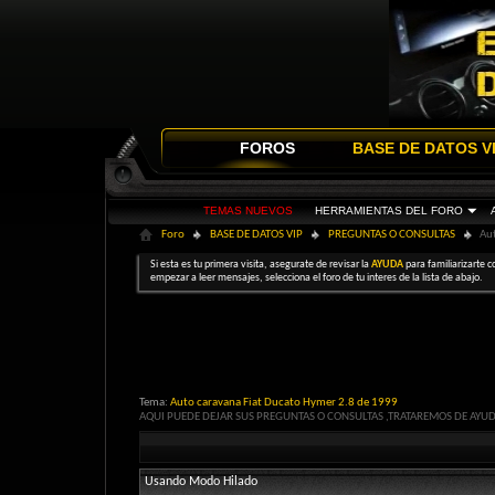
FOROS
BASE DE DATOS V
TEMAS NUEVOS
HERRAMIENTAS DEL FORO
Foro
BASE DE DATOS VIP
PREGUNTAS O CONSULTAS
Au
Si esta es tu primera visita, asegurate de revisar la
AYUDA
para familiarizarte c
empezar a leer mensajes, selecciona el foro de tu interes de la lista de abajo.
Tema:
Auto caravana Fiat Ducato Hymer 2.8 de 1999
AQUI PUEDE DEJAR SUS PREGUNTAS O CONSULTAS ,TRATAREMOS DE AYU
Usando Modo Hilado