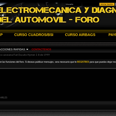
IP
CURSO CUADROS/BSI
CURSO AIRBAGS
PAY
ACCIONES RAPIDAS
CONTACTENOS
to caravana Fiat Ducato Hymer 2.8 de 1999
on las funciones del foro. Si deseas publicar mensajes, sera necesario que te
REGISTRES
para que puedas dejar resp
DARLES