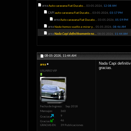
area
Auto caravana Fiat Ducato...
03-05-2026,
12:08 AM
CAPI
auto caravana Fiat Ducato...
03-05-2026,
03:17 PM
area
Auto caravana Fiat Ducato...
03-05-2026,
05:59 PM
area
Nada hemos vuelto a mirar y...
05-05-2026,
08:46 AM
area
Nada Capi definitivamente no...
08-05-2026,
11:44 AM
08-05-2026,
11:44 AM
Nada Capi definitiv
area
gracias.
USUARIO VIP
Fecha de Ingreso
Sep 2018
Mensajes
360
9
Gracias
46
Gracias
GRACIAS EN
39 Publicaciones